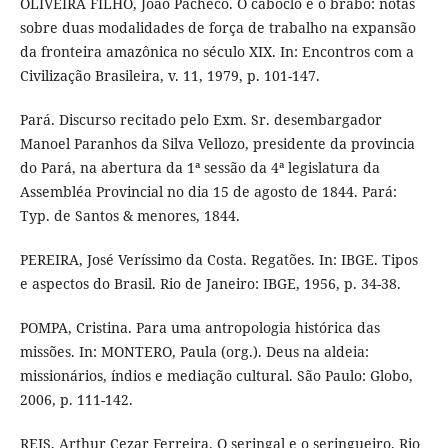
OLIVEIRA FILHO, João Pacheco. O caboclo e o brabo: notas
sobre duas modalidades de força de trabalho na expansão
da fronteira amazônica no século XIX. In: Encontros com a
Civilização Brasileira, v. 11, 1979, p. 101-147.
Pará. Discurso recitado pelo Exm. Sr. desembargador
Manoel Paranhos da Silva Vellozo, presidente da provincia
do Pará, na abertura da 1ª sessão da 4ª legislatura da
Assembléa Provincial no dia 15 de agosto de 1844. Pará:
Typ. de Santos & menores, 1844.
PEREIRA, José Veríssimo da Costa. Regatões. In: IBGE. Tipos
e aspectos do Brasil. Rio de Janeiro: IBGE, 1956, p. 34-38.
POMPA, Cristina. Para uma antropologia histórica das
missões. In: MONTERO, Paula (org.). Deus na aldeia:
missionários, índios e mediação cultural. São Paulo: Globo,
2006, p. 111-142.
REIS, Arthur Cezar Ferreira. O seringal e o seringueiro. Rio