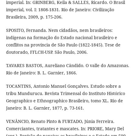
imperial. In: GRINBERG, Keila & SALLES, Ricardo. O Brasil
imperial, vol. I: 1808-1831. Rio de Janeiro: Civilização
Brasileira, 2009, p. 175-206.
SPOSITO, Fernanda. Nem cidadãos, nem brasileiros:
indígenas na formação do Estado nacional brasileiro e
conflitos na província de São Paulo (1822-1845). Tese de
doutorado, FFLCH-USP. São Paulo, 2006.
TAVARES BASTOS, Aureliano Cândido. O valle do Amazonas.
Rio de Janeiro: B. L. Garnier, 1866.
TOCANTINS, Antonio Manuel Gonçalves. Estudo sobre a
tribu Mundurucu. Revista Trimensal do Instituto Histórico
Geographico e Ethnographico Brasileiro, tomo XL. Rio de
Janeiro: B. L. Garnier, 1877, p. 73-161.
VENÂNCIO, Renato Pinto & FURTADO, Júnia Ferreira.
Comerciantes, tratantes e mascates. In: PRIORE, Mary Del
(org.). Revisão do paraíso: os brasileiros e o Estado em 500