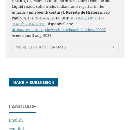
HENRIQUE, Márcio Couto; MORAIS, Laura Trindade de.
Liquid roads, solid trade: indians and regattas in the
Amazon (nineteenth century).
Revista de História
, São
Paulo, n. 171, p. 49–82, 2014. DOI:
10.11606/issn.2316-
9141.rh.2014.89007
. Disponível em:
https://revistas.usp.br/revhistoria/article/view/89007
.
Acesso em: 9 aug. 2026.
MORE CITATION FORMATS
MAKE A SUBMISSION
LANGUAGE
English
español