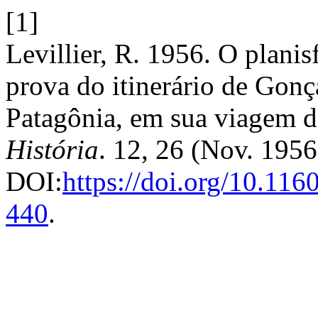
[1]
Levillier, R. 1956. O plani
prova do itinerário de Gon
Patagônia, em sua viagem 
História
. 12, 26 (Nov. 195
DOI:
https://doi.org/10.11
440
.