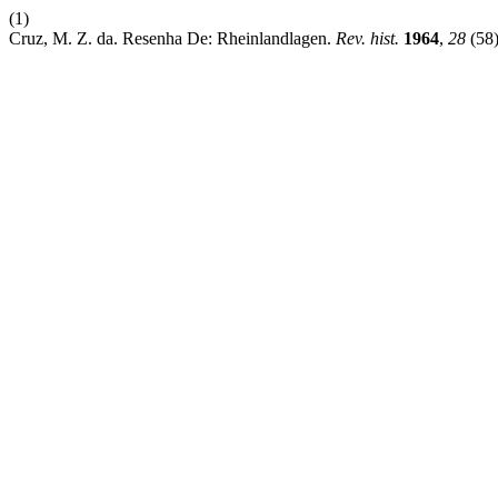
(1)
Cruz, M. Z. da. Resenha De: Rheinlandlagen.
Rev. hist.
1964
,
28
(58)