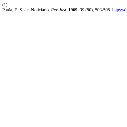
(1)
Paula, E. S. de. Noticiário.
Rev. hist.
1969
,
39
(80), 503-505.
https:/