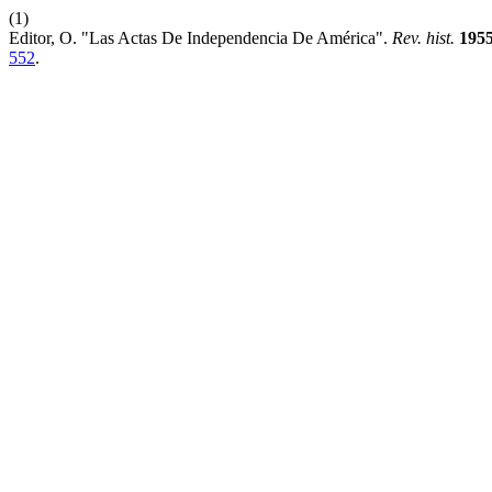
(1)
Editor, O. "Las Actas De Independencia De América".
Rev. hist.
195
552
.