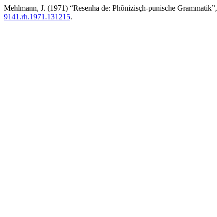
Mehlmann, J. (1971) “Resenha de: Phõnizisçh-punische Grammatik”
9141.rh.1971.131215
.