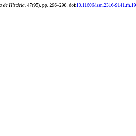
a de História
, 47(95), pp. 296–298. doi:
10.11606/issn.2316-9141.rh.1