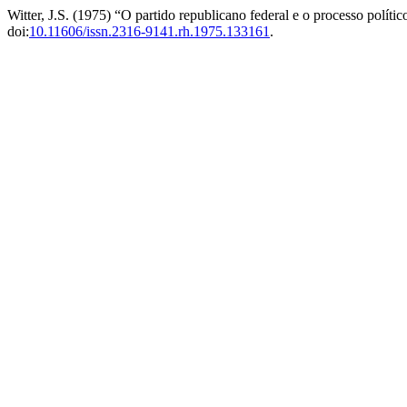
Witter, J.S. (1975) “O partido republicano federal e o processo político
doi:
10.11606/issn.2316-9141.rh.1975.133161
.