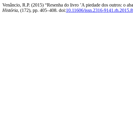
Venâncio, R.P. (2015) “Resenha do livro ’A piedade dos outros: o ab
História
, (172), pp. 405–408. doi:
10.11606/issn.2316-9141.rh.2015.