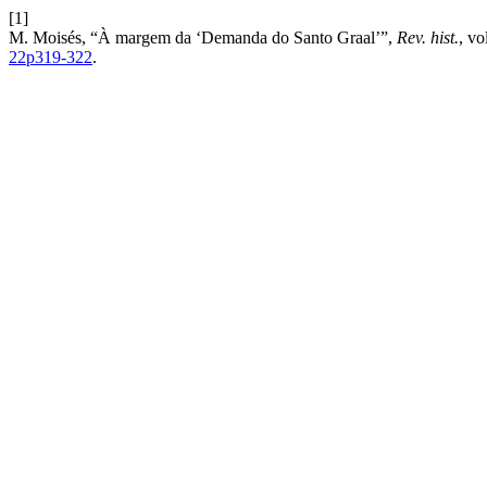
[1]
M. Moisés, “À margem da ‘Demanda do Santo Graal’”,
Rev. hist.
, vo
22p319-322
.