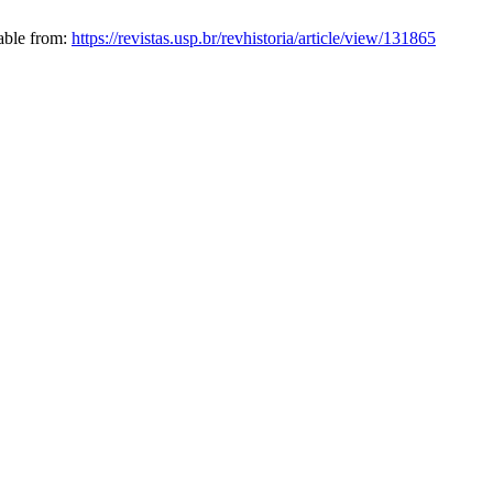
lable from:
https://revistas.usp.br/revhistoria/article/view/131865