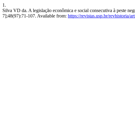
1.
Silva VD da. A legislação econômica e social consecutiva à peste negr
7];48(97):71-107. Available from:
https://revistas.usp.br/revhistoria/a