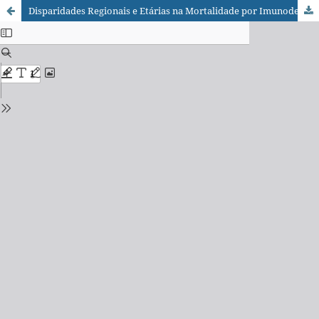
Disparidades Regionais e Etárias na Mortalidade por Imunodeficiência Comum Variável no Brasil: Uma Análise de 2012 a 2022