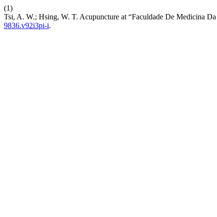
(1)
Tsi, A. W.; Hsing, W. T. Acupuncture at “Faculdade De Medicina D
9836.v92i3pi-i
.