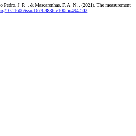
 São Pedro, J. P. ., & Mascarenhas, F. A. N. . (2021). The measurement
i.org/10.11606/issn.1679-9836.v100i5p494-502