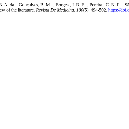
 A. da ., Gonçalves, B. M. ., Borges , J. B. F. ., Pereira , C. N. P. .,
ew of the literature.
Revista De Medicina
,
100
(5), 494-502.
https://do