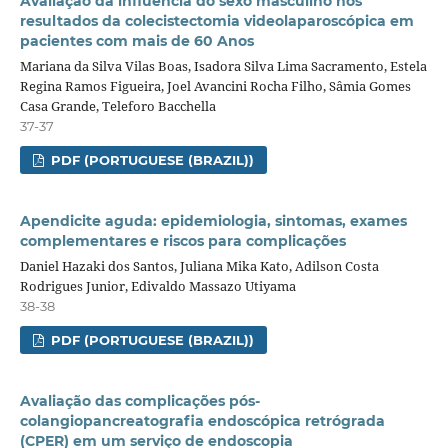
Avaliação da influência do sexo masculino nos
resultados da colecistectomia videolaparoscópica em
pacientes com mais de 60 Anos
Mariana da Silva Vilas Boas, Isadora Silva Lima Sacramento, Estela
Regina Ramos Figueira, Joel Avancini Rocha Filho, Sâmia Gomes
Casa Grande, Teleforo Bacchella
37-37
PDF (PORTUGUESE (BRAZIL))
Apendicite aguda: epidemiologia, sintomas, exames
complementares e riscos para complicações
Daniel Hazaki dos Santos, Juliana Mika Kato, Adilson Costa
Rodrigues Junior, Edivaldo Massazo Utiyama
38-38
PDF (PORTUGUESE (BRAZIL))
Avaliação das complicações pós-
colangiopancreatografia endoscópica retrógrada
(CPER) em um serviço de endoscopia