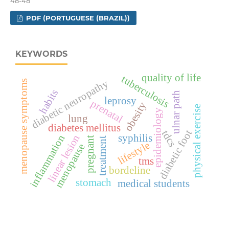
48-48
PDF (PORTUGUESE (BRAZIL))
KEYWORDS
quality of life
tuberculosis
diabetic neuropathy
menopause symptoms
habits
ulnar path
leprosy
prenatal
obesity
physical exercise
epidemiology
lung
diabetes mellitus
diabetic foot
tdcs
syphilis
linear lesion
inflammation
pregnant
treatment
lifestyle
menopause
tms
bordeline
stomach
medical students