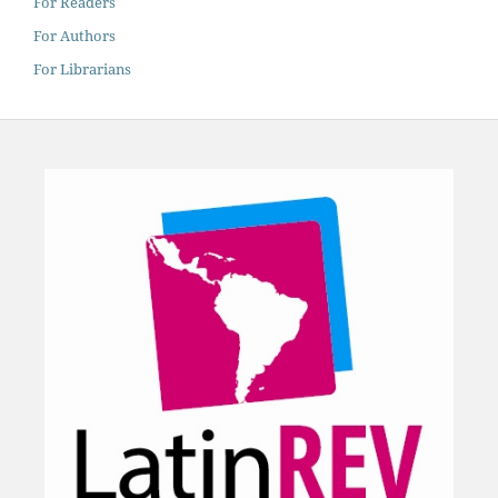
For Readers
For Authors
For Librarians