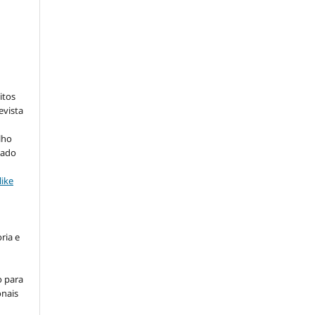
:
itos
evista
lho
iado
ike
ria e
o para
onais