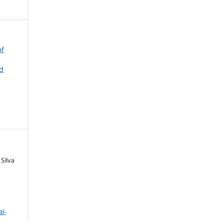
of
nd
Silva
l-