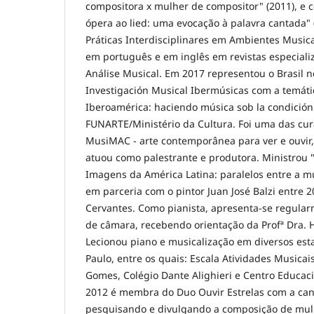
compositora x mulher de compositor" (2011), e c
ópera ao lied: uma evocação à palavra cantada" 
Práticas Interdisciplinares em Ambientes Musicai
em português e em inglês em revistas especial
Análise Musical. Em 2017 representou o Brasil n
Investigación Musical Ibermúsicas com a temáti
Iberoamérica: haciendo música sob la condición
FUNARTE/Ministério da Cultura. Foi uma das cur
MusiMAC - arte contemporânea para ver e ouvir
atuou como palestrante e produtora. Ministrou 
Imagens da América Latina: paralelos entre a mú
em parceria com o pintor Juan José Balzi entre 2
Cervantes. Como pianista, apresenta-se regularm
de câmara, recebendo orientação da Profª Dra. H
Lecionou piano e musicalização em diversos es
Paulo, entre os quais: Escala Atividades Musicai
Gomes, Colégio Dante Alighieri e Centro Educac
2012 é membra do Duo Ouvir Estrelas com a cant
pesquisando e divulgando a composição de mul