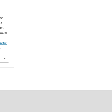
tic
ta
019.
nível
articl
6.