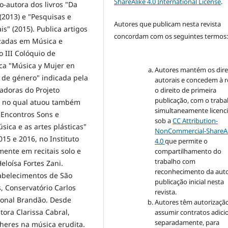
ShareAlike 4.0 International License
.
o-autora dos livros "Da
(2013) e "Pesquisas e
Autores que publicam nesta revista
s" (2015). Publica artigos
concordam com os seguintes termos
izadas em Música e
o III Colóquio de
ca "Música y Mujer en
Autores mantém os dire
 de género" indicada pela
autorais e concedem à r
adoras do Projeto
o direito de primeira
publicação, com o traba
, no qual atuou também
simultaneamente licenc
"Encontros Sons e
sob a
CC Attribution-
sica e as artes plásticas"
NonCommercial-ShareAl
015 e 2016, no Instituto
4.0
que permite o
ente em recitais solo e
compartilhamento do
trabalho com
eloísa Fortes Zani.
reconhecimento da auto
tabelecimentos de São
publicação inicial nesta
s, Conservatório Carlos
revista.
ional Brandão. Desde
Autores têm autorizaçã
ora Clarissa Cabral,
assumir contratos adici
separadamente, para
heres na música erudita.