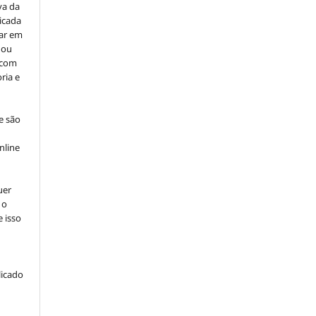
va da
icada
car em
 ou
, com
ria e
e são
e
nline
uer
 o
e isso
licado