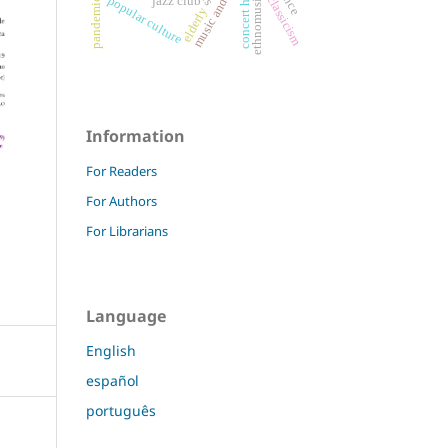
ethnomusicology
concert hall
popular culture
classicism
jazz club
pandemic
elderly
Information
For Readers
For Authors
For Librarians
Language
English
español
português