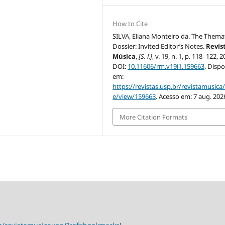
How to Cite
SILVA, Eliana Monteiro da. The Thema
Dossier: Invited Editor’s Notes.
Revis
Música
,
[S. l.]
, v. 19, n. 1, p. 118–122, 2
DOI:
10.11606/rm.v19i1.159663
. Dispo
em:
https://revistas.usp.br/revistamusica/
e/view/159663
. Acesso em: 7 aug. 202
More Citation Formats