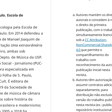
Autores mantém os dire
lo. Escola de
autorais e concedem à r
o direito de primeira
cologia pela Escola de
publicação, com o traba
aulo. Em 2014 defendeu a
simultaneamente licenc
ria de Manoel Joaquim de
sob a
CC Attribution-
NonCommercial-ShareAl
ertação
Uma extraordinária
4.0
que permite o
leiro, ambas sob
compartilhamento do
 Depto. de Música da USP.
trabalho com
Social - Jornalismo (PUC-
reconhecimento da auto
ora especializada em
publicação inicial nesta
revista.
 Folha de S. Paulo,
Autores têm autorizaçã
Cult. É editora de
assumir contratos adici
19 da Sociedade de
separadamente, para
érie de música de câmara
distribuição não-exclusi
s sobre história da
versão do trabalho publ
nesta revista (ex.: publi
brasileira e modernismo;
repositório institucional
e 2005 a 2018 foi