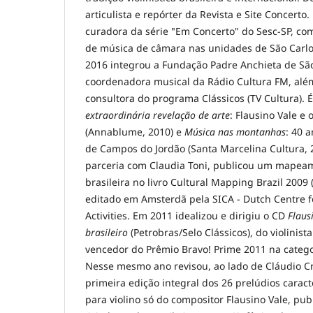
articulista e repórter da Revista e Site Concerto
curadora da série "Em Concerto" do Sesc-SP, c
de música de câmara nas unidades de São Carlos
2016 integrou a Fundação Padre Anchieta de Sã
coordenadora musical da Rádio Cultura FM, além 
consultora do programa Clássicos (TV Cultura). É
extraordinária revelação de arte
: Flausino Vale e o
(Annablume, 2010) e
Música nas montanhas
: 40 
de Campos do Jordão (Santa Marcelina Cultura, 
parceria com Claudia Toni, publicou um mapeam
brasileira no livro Cultural Mapping Brazil 2009 (
editado em Amsterdã pela SICA - Dutch Centre fo
Activities. Em 2011 idealizou e dirigiu o CD
Flausi
brasileiro
(Petrobras/Selo Clássicos), do violinist
vencedor do Prêmio Bravo! Prime 2011 na catego
Nesse mesmo ano revisou, ao lado de Cláudio Cr
primeira edição integral dos 26 prelúdios caract
para violino só do compositor Flausino Vale, pub