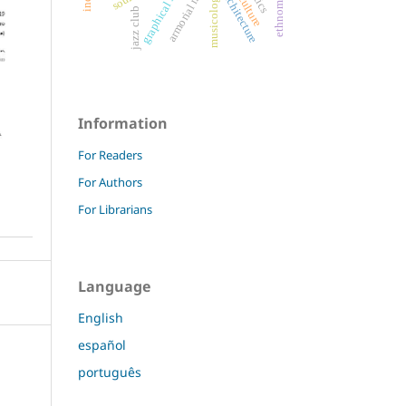
graphical scores
armorial music
musicology
jazz club
Information
For Readers
For Authors
For Librarians
Language
English
español
português