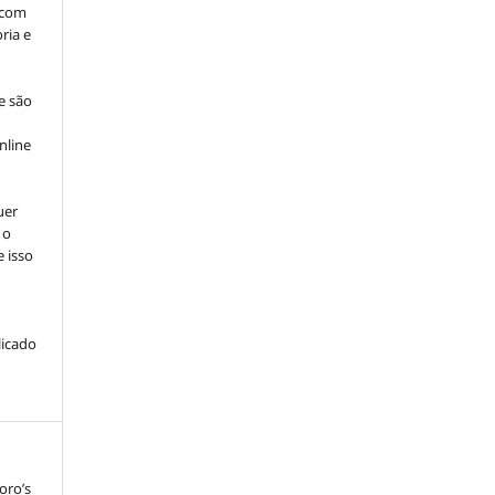
, com
ria e
e são
e
nline
uer
 o
e isso
licado
oro’s