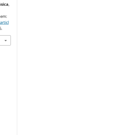
úsica
,
 em:
articl
6.