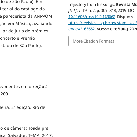
ado de São Paulo). Em
trajectory from his songs.
Revista M
itorial do catálogo do
[S. l.]
, v. 19, n. 2, p. 309–318, 2019. DOI:
 é parecerista da ANPPOM
10.11606/rm.v19i2.163662
. Disponível
https://revistas.usp.br/revistamusica/
ação em Música, avaliando
e/view/163662
. Acesso em: 8 aug. 202
ular de juris de prêmios
oncerto e Prêmio
More Citation Formats
stado de São Paulo).
movimentos em direção à
 2001.
ira. 2ª edição. Rio de
ção de câmera: Toada pra
ca. Salvador: TeMA, 2017,