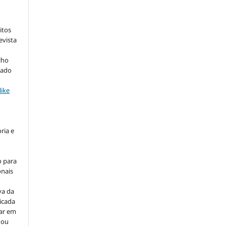
itos
evista
lho
iado
ike
ria e
o para
onais
va da
icada
car em
 ou