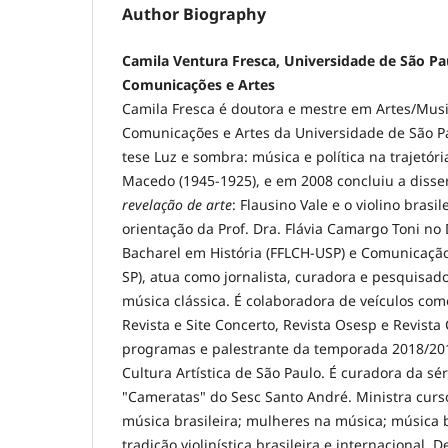
Author Biography
Camila Ventura Fresca, Universidade de São Pau
Comunicações e Artes
Camila Fresca é doutora e mestre em Artes/Musi
Comunicações e Artes da Universidade de São P
tese Luz e sombra: música e política na trajetó
Macedo (1945-1925), e em 2008 concluiu a diss
revelação de arte
: Flausino Vale e o violino brasi
orientação da Prof. Dra. Flávia Camargo Toni no
Bacharel em História (FFLCH-USP) e Comunicação 
SP), atua como jornalista, curadora e pesquisad
música clássica. É colaboradora de veículos como
Revista e Site Concerto, Revista Osesp e Revista 
programas e palestrante da temporada 2018/20
Cultura Artística de São Paulo. É curadora da s
"Cameratas" do Sesc Santo André. Ministra curso
música brasileira; mulheres na música; música 
tradição violinística brasileira e internacional. D