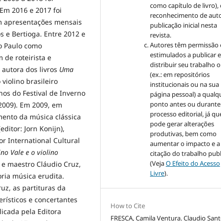
como capítulo de livro)
. Em 2016 e 2017 foi
reconhecimento de auto
om apresentações mensais
publicação inicial nesta
 e Bertioga. Entre 2012 e
revista.
Autores têm permissão 
o Paulo como
estimulados a publicar 
de roteirista e
distribuir seu trabalho o
 autora dos livros
Uma
(ex.: em repositórios
 violino brasileiro
institucionais ou na sua
anos do Festival de Inverno
página pessoal) a qualq
ponto antes ou durante
2009). Em 2009, em
processo editorial, já qu
ento da música clássica
pode gerar alterações
editor: Jorn Konijn),
produtivas, bem como
r International Cultural
aumentar o impacto e a
no Vale e o violino
citação do trabalho pub
(Veja
O Efeito do Acesso
a e maestro Cláudio Cruz,
Livre
).
ria música erudita.
uz, as partituras da
erísticos e concertantes
How to Cite
licada pela Editora
FRESCA, Camila Ventura. Claudio Sant