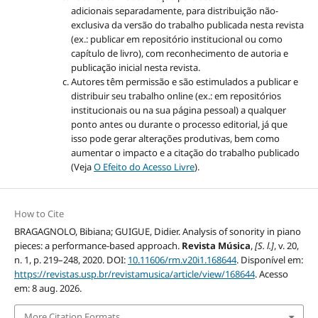
adicionais separadamente, para distribuição não-
exclusiva da versão do trabalho publicada nesta revista
(ex.: publicar em repositório institucional ou como
capítulo de livro), com reconhecimento de autoria e
publicação inicial nesta revista.
Autores têm permissão e são estimulados a publicar e
distribuir seu trabalho online (ex.: em repositórios
institucionais ou na sua página pessoal) a qualquer
ponto antes ou durante o processo editorial, já que
isso pode gerar alterações produtivas, bem como
aumentar o impacto e a citação do trabalho publicado
(Veja
O Efeito do Acesso Livre
).
How to Cite
BRAGAGNOLO, Bibiana; GUIGUE, Didier. Analysis of sonority in piano
pieces: a performance-based approach.
Revista Música
,
[S. l.]
, v. 20,
n. 1, p. 219–248, 2020. DOI:
10.11606/rm.v20i1.168644
. Disponível em:
https://revistas.usp.br/revistamusica/article/view/168644
. Acesso
em: 8 aug. 2026.
More Citation Formats