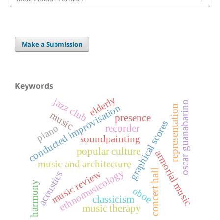
Make a Submission
Keywords
elderly
jazz club
oscar guanabarino
conducted improvisation
representation
music
presence
graphical scores
piano
recorder
soundpainting
popular culture
armorial music
music and architecture
ethnomusicology
concert hall
music review
acoustics
harmony
oboe
classicism
music therapy