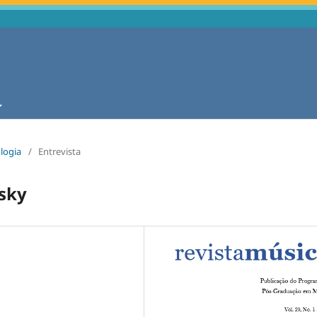
ologia
/
Entrevista
nsky