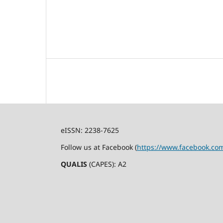
eISSN: 2238-7625
Follow us at Facebook (
https://www.facebook.co
QUALIS
(CAPES): A2