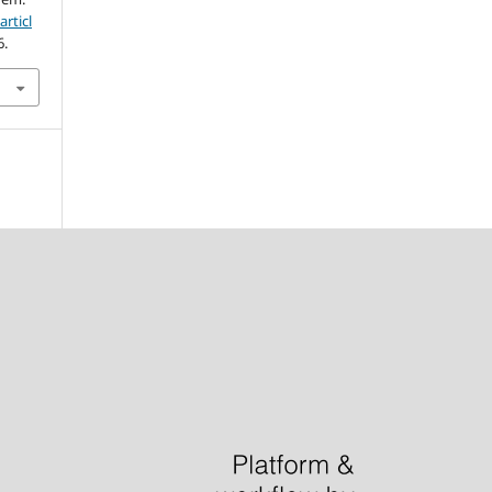
articl
6.