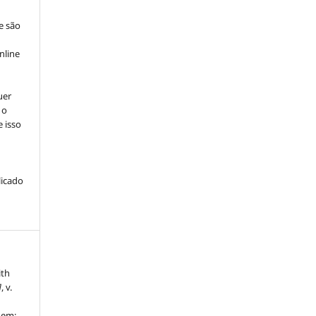
e são
e
nline
uer
 o
e isso
licado
ith
]
, v.
 em: