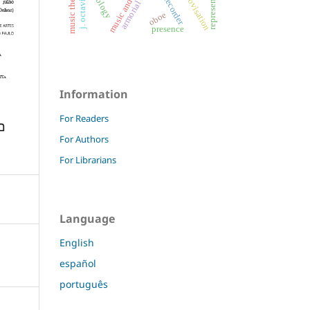
representation
armorial music
music therapy
j. octaviano
recorder
oboe
presence
Information
For Readers
For Authors
For Librarians
Language
English
español
português