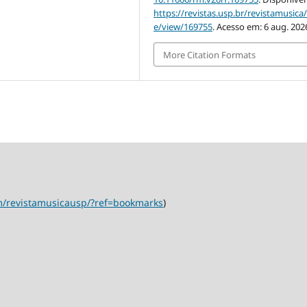
https://revistas.usp.br/revistamusica/
e/view/169755
. Acesso em: 6 aug. 202
More Citation Formats
m/revistamusicausp/?ref=bookmarks
)