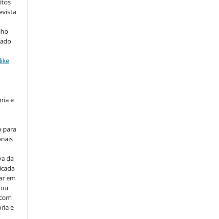
itos
evista
lho
iado
ike
ria e
o para
onais
va da
icada
car em
 ou
, com
ria e