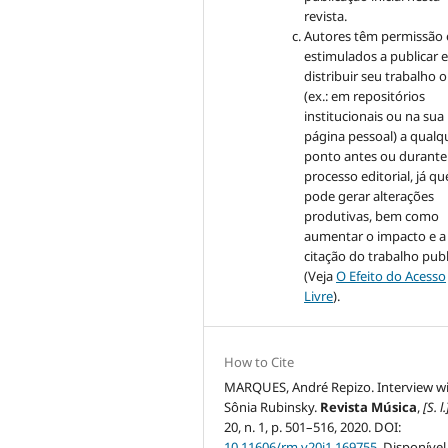
revista.
Autores têm permissão 
estimulados a publicar 
distribuir seu trabalho o
(ex.: em repositórios
institucionais ou na sua
página pessoal) a qualq
ponto antes ou durante
processo editorial, já qu
pode gerar alterações
produtivas, bem como
aumentar o impacto e a
citação do trabalho pub
(Veja
O Efeito do Acesso
Livre
).
How to Cite
MARQUES, André Repizo. Interview w
Sônia Rubinsky.
Revista Música
,
[S. l.
20, n. 1, p. 501–516, 2020. DOI:
10.11606/rm.v20i1.169755
. Disponível