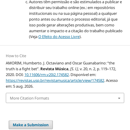
Autores têm permissão e são estimulados a publicar e
distribuir seu trabalho online (ex.: em repositórios
institucionais ou na sua página pessoal) a qualquer
ponto antes ou durante o processo editorial, já que
isso pode gerar alterações produtivas, bem como
aumentar o impacto e a citação do trabalho publicado
(Veja
O Efeito do Acesso Livre
).
How to Cite
AMORIM, Humberto. J. Octaviano and Oscar Guanabarino: “the
truth is a fight bet”.
Revista Música
,
[S. l.]
, v. 20, n. 2, p. 119–172,
2020. DOI:
10.11606/rm.v20i2.174582
. Disponível em:
https://revistas.usp.br/revistamusica/article/view/174582
. Acesso
em: 5 aug. 2026.
More Citation Formats
Make a Submission