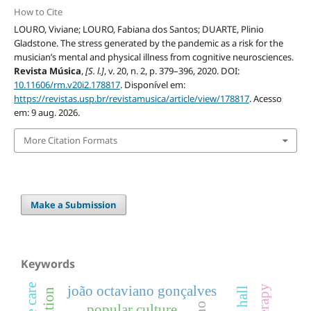
How to Cite
LOURO, Viviane; LOURO, Fabiana dos Santos; DUARTE, Plinio
Gladstone. The stress generated by the pandemic as a risk for the
musician’s mental and physical illness from cognitive neurosciences.
Revista Música
,
[S. l.]
, v. 20, n. 2, p. 379–396, 2020. DOI:
10.11606/rm.v20i2.178817
. Disponível em:
https://revistas.usp.br/revistamusica/article/view/178817
. Acesso
em: 9 aug. 2026.
More Citation Formats
Make a Submission
Keywords
joão octaviano gonçalves
popular culture