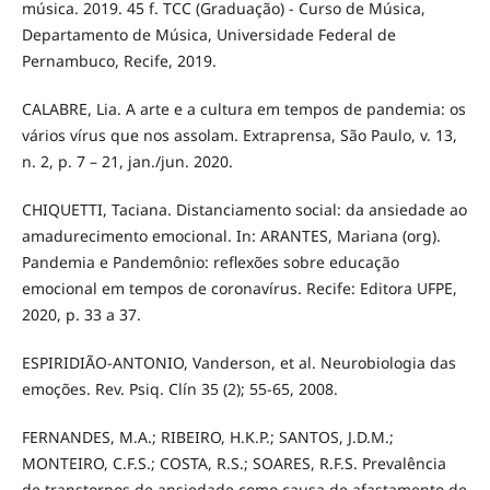
música. 2019. 45 f. TCC (Graduação) - Curso de Música,
Departamento de Música, Universidade Federal de
Pernambuco, Recife, 2019.
CALABRE, Lia. A arte e a cultura em tempos de pandemia: os
vários vírus que nos assolam. Extraprensa, São Paulo, v. 13,
n. 2, p. 7 – 21, jan./jun. 2020.
CHIQUETTI, Taciana. Distanciamento social: da ansiedade ao
amadurecimento emocional. In: ARANTES, Mariana (org).
Pandemia e Pandemônio: reflexões sobre educação
emocional em tempos de coronavírus. Recife: Editora UFPE,
2020, p. 33 a 37.
ESPIRIDIÃO-ANTONIO, Vanderson, et al. Neurobiologia das
emoções. Rev. Psiq. Clín 35 (2); 55-65, 2008.
FERNANDES, M.A.; RIBEIRO, H.K.P.; SANTOS, J.D.M.;
MONTEIRO, C.F.S.; COSTA, R.S.; SOARES, R.F.S. Prevalência
de transtornos de ansiedade como causa de afastamento de