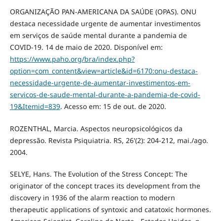
ORGANIZAÇÃO PAN-AMERICANA DA SAÚDE (OPAS). ONU
destaca necessidade urgente de aumentar investimentos
em serviços de saúde mental durante a pandemia de
COVID-19. 14 de maio de 2020. Disponível em:
https://www.paho.org/bra/index.php?
option=com_content&view=article&id=6170:onu-destaca-
necessidade-urgente-de-aumentar-investimentos-em-
servicos-de-saude-mental-durante-a-pandemia-de-covid-
19&Itemid=839
. Acesso em: 15 de out. de 2020.
ROZENTHAL, Marcia. Aspectos neuropsicológicos da
depressão. Revista Psiquiatria. RS, 26'(2): 204-212, mai./ago.
2004.
SELYE, Hans. The Evolution of the Stress Concept: The
originator of the concept traces its development from the
discovery in 1936 of the alarm reaction to modern
therapeutic applications of syntoxic and catatoxic hormones.