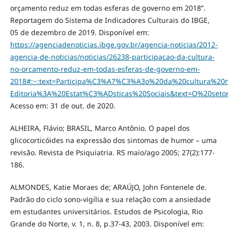
orçamento reduz em todas esferas de governo em 2018”.
Reportagem do Sistema de Indicadores Culturais do IBGE,
05 de dezembro de 2019. Disponível em:
https://agenciadenoticias.ibge.gov.br/agencia-noticias/2012-
agencia-de-noticias/noticias/26238-participacao-da-cultura-
no-orcamento-reduz-em-todas-esferas-de-governo-em-
2018#:~:text=Participa%C3%A7%C3%A3o%20da%20cultura%
Editoria%3A%20Estat%C3%ADsticas%20Sociais&text=O%20s
Acesso em: 31 de out. de 2020.
ALHEIRA, Flávio; BRASIL, Marco Antônio. O papel dos
glicocorticóides na expressão dos sintomas de humor – uma
revisão. Revista de Psiquiatria. RS maio/ago 2005; 27(2):177-
186.
ALMONDES, Katie Moraes de; ARAÚJO, John Fontenele de.
Padrão do ciclo sono-vigília e sua relação com a ansiedade
em estudantes universitários. Estudos de Psicologia, Rio
Grande do Norte, v. 1, n. 8, p.37-43, 2003. Disponível em: