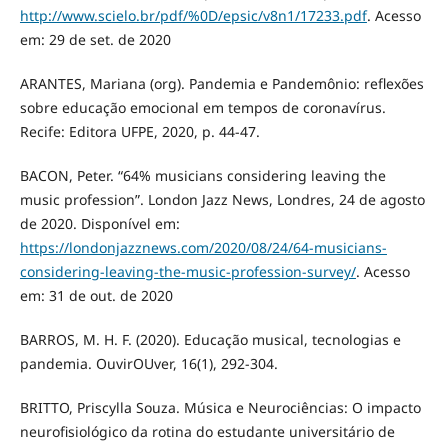
http://www.scielo.br/pdf/%0D/epsic/v8n1/17233.pdf
. Acesso
em: 29 de set. de 2020
ARANTES, Mariana (org). Pandemia e Pandemônio: reflexões
sobre educação emocional em tempos de coronavírus.
Recife: Editora UFPE, 2020, p. 44-47.
BACON, Peter. “64% musicians considering leaving the
music profession”. London Jazz News, Londres, 24 de agosto
de 2020. Disponível em:
https://londonjazznews.com/2020/08/24/64-musicians-
considering-leaving-the-music-profession-survey/
. Acesso
em: 31 de out. de 2020
BARROS, M. H. F. (2020). Educação musical, tecnologias e
pandemia. OuvirOUver, 16(1), 292-304.
BRITTO, Priscylla Souza. Música e Neurociências: O impacto
neurofisiológico da rotina do estudante universitário de