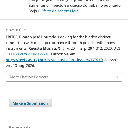
aumentar o impacto e a citação do trabalho publicado
(Veja
O Efeito do Acesso Livre
).
How to Cite
FREIRE, Ricardo José Dourado. Looking for the hidden clarinet:
connection with music performance through practice with many
instruments.
Revista Música
,
[S. l.]
, v. 20, n. 2, p. 297–312, 2020. DOI:
10.11606/rm.v20i2.179210
. Disponível em:
https://revistas.usp.br/revistamusica/article/view/179210
. Acesso
em: 10 aug. 2026.
More Citation Formats
Make a Submission
Keywords