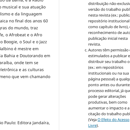
distribuição não-exclusi
 musical e sua atuação
versão do trabalho publ
alismo e da linguagem
nesta revista (ex.: publi
ica no final dos anos 60
repositório institucional
como capítulo de livro)
gras do mundo, traz
reconhecimento de auto
e, o Afrobeat e o Afro
publicação inicial nesta
o Boogie, o Soul e o Jazz
revista.
Balbino é mestre em
Autores têm permissão 
 da Bahia e Doutorando em
estimulados a publicar 
distribuir seu trabalho o
araíba, onde tem se
(ex.: em repositórios
letrônica e as culturas
institucionais ou na sua
enômeno que vem chamando
página pessoal) a qualq
ponto antes ou durante
processo editorial, já qu
pode gerar alterações
produtivas, bem como
aumentar o impacto e a
citação do trabalho pub
(Veja
O Efeito do Acesso
o Paulo: Editora Jandaíra,
Livre
).