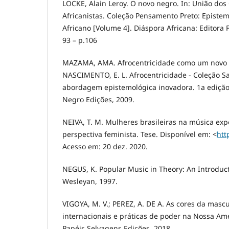
LOCKE, Alain Leroy. O novo negro. In: União dos 
Africanistas. Coleção Pensamento Preto: Episte
Africano [Volume 4]. Diáspora Africana: Editora F
93 – p.106
MAZAMA, AMA. Afrocentricidade como um novo 
NASCIMENTO, E. L. Afrocentricidade - Coleção S
abordagem epistemológica inovadora. 1a edição 
Negro Edições, 2009.
NEIVA, T. M. Mulheres brasileiras na música ex
perspectiva feminista. Tese. Disponível em: <
htt
Acesso em: 20 dez. 2020.
NEGUS, K. Popular Music in Theory: An Introduc
Wesleyan, 1997.
VIGOYA, M. V.; PEREZ, A. DE A. As cores da masc
internacionais e práticas de poder na Nossa Amér
Papéis Selvagens Edições, 2018.