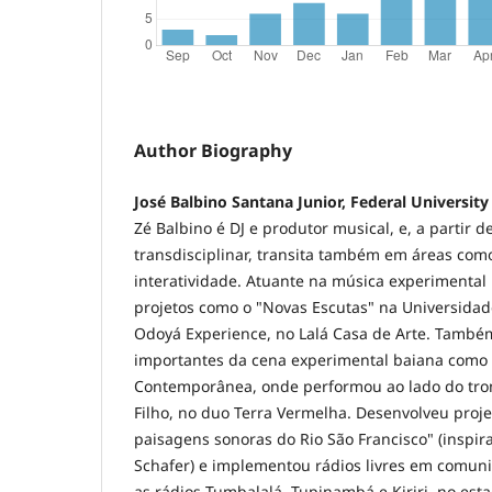
Author Biography
José Balbino Santana Junior, Federal University
Zé Balbino é DJ e produtor musical, e, a partir
transdisciplinar, transita também em áreas como
interatividade. Atuante na música experimental 
projetos como o "Novas Escutas" na Universidade
Odoyá Experience, no Lalá Casa de Arte. Também 
importantes da cena experimental baiana como 
Contemporânea, onde performou ao lado do tro
Filho, no duo Terra Vermelha. Desenvolveu proje
paisagens sonoras do Rio São Francisco" (inspi
Schafer) e implementou rádios livres em comuni
as rádios Tumbalalá, Tupinambá e Kiriri, no esta