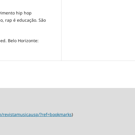
ovimento hip hop
ão, rap é educação. São
 ed. Belo Horizonte:
m/revistamusicausp/?ref=bookmarks
)