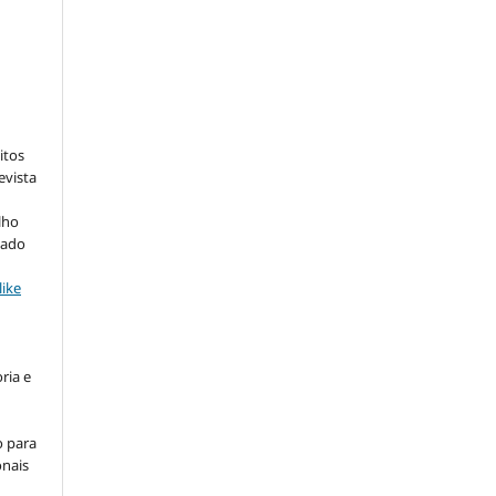
:
itos
evista
lho
iado
ike
ria e
o para
onais