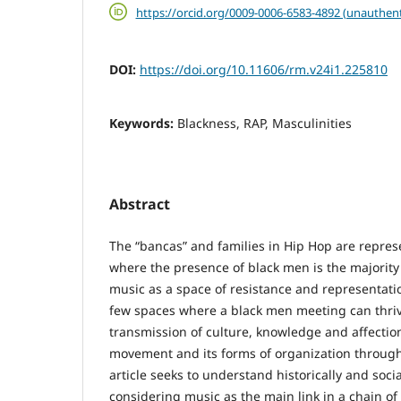
https://orcid.org/0009-0006-6583-4892 (unauthent
DOI:
https://doi.org/10.11606/rm.v24i1.225810
Keywords:
Blackness, RAP, Masculinities
Abstract
The “bancas” and families in Hip Hop are represe
where the presence of black men is the majority
music as a space of resistance and representatio
few spaces where a black men meeting can thriv
transmission of culture, knowledge and affectio
movement and its forms of organization through 
article seeks to understand historically and soc
considering music as the main link in a chain of