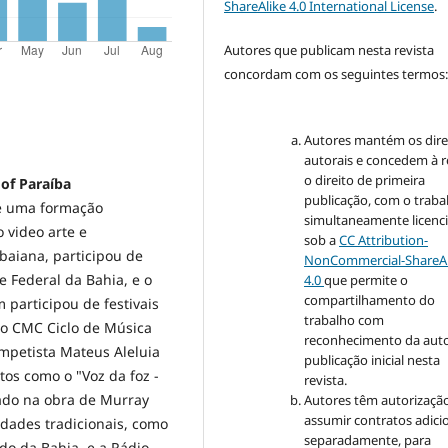
ShareAlike 4.0 International License
.
Autores que publicam nesta revista
concordam com os seguintes termos
Autores mantém os dire
autorais e concedem à r
o direito de primeira
 of Paraíba
publicação, com o traba
 de uma formação
simultaneamente licenc
 video arte e
sob a
CC Attribution-
baiana, participou de
NonCommercial-ShareAl
 Federal da Bahia, e o
4.0
que permite o
compartilhamento do
participou de festivais
trabalho com
o CMC Ciclo de Música
reconhecimento da auto
mpetista Mateus Aleluia
publicação inicial nesta
tos como o "Voz da foz -
revista.
rado na obra de Murray
Autores têm autorizaçã
assumir contratos adici
dades tradicionais, como
separadamente, para
do da Bahia, e a Rádio