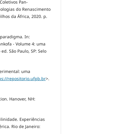
Coletivos Pan-
mologias do Renascimento
ilhos da África, 2020. p.
paradigma. In:
ankofa - Volume 4: uma
ed. São Paulo, SP: Selo
perimental: uma
ps://repositorio.ufpb.br
>.
tion. Hanover, NH:
ulinidade. Experiências
ica. Rio de Janeiro: