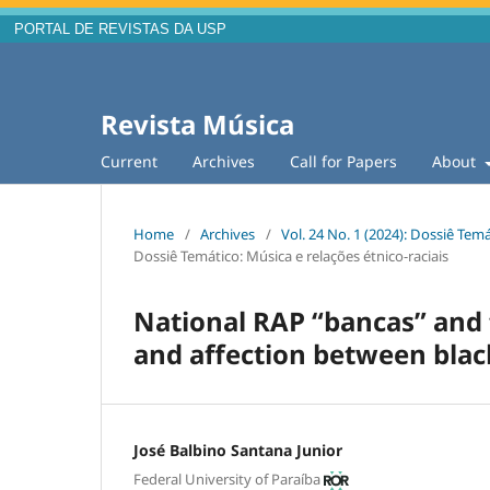
PORTAL DE REVISTAS DA USP
Revista Música
Current
Archives
Call for Papers
About
Home
/
Archives
/
Vol. 24 No. 1 (2024): Dossiê Temá
Dossiê Temático: Música e relações étnico-raciais
National RAP “bancas” and f
and affection between blac
José Balbino Santana Junior
Federal University of Paraíba