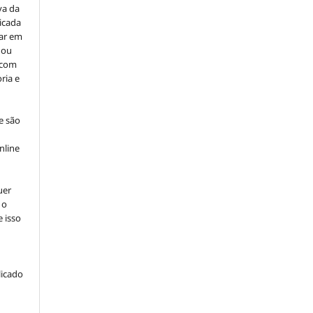
va da
icada
car em
 ou
, com
ria e
e são
e
nline
uer
 o
e isso
licado