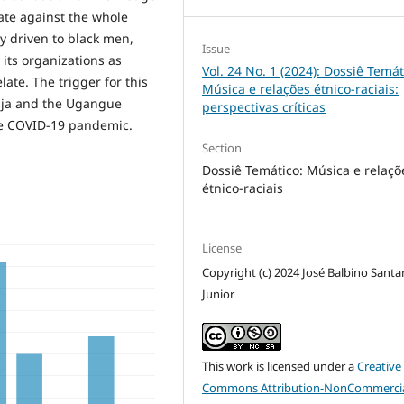
tate against the whole
y driven to black men,
Issue
its organizations as
Vol. 24 No. 1 (2024): Dossiê Temát
ate. The trigger for this
Música e relações étnico-raciais:
nja and the Ugangue
perspectivas críticas
the COVID-19 pandemic.
Section
Dossiê Temático: Música e relaçõ
étnico-raciais
License
Copyright (c) 2024 José Balbino Santa
Junior
This work is licensed under a
Creative
Commons Attribution-NonCommercia