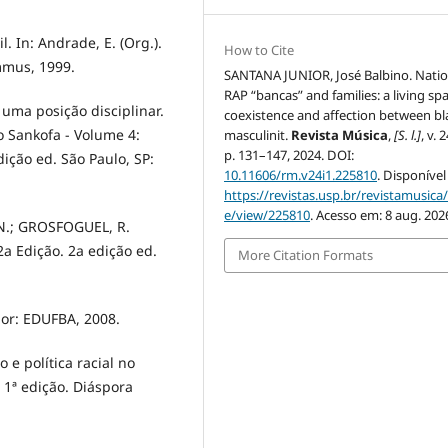
 In: Andrade, E. (Org.).
How to Cite
mmus, 1999.
SANTANA JUNIOR, José Balbino. Natio
RAP “bancas” and families: a living spa
 uma posição disciplinar.
coexistence and affection between bl
o Sankofa - Volume 4:
masculinit.
Revista Música
,
[S. l.]
, v. 2
p. 131–147, 2024. DOI:
ção ed. São Paulo, SP:
10.11606/rm.v24i1.225810
. Disponível
https://revistas.usp.br/revistamusica/
e/view/225810
. Acesso em: 8 aug. 202
.; GROSFOGUEL, R.
a Edição. 2a edição ed.
More Citation Formats
or: EDUFBA, 2008.
 e política racial no
1ª edição. Diáspora