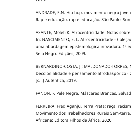
ANDRADE, E.N. Hip hop: movimento negro juvenil.
Rap e educação, rap é educação. São Paulo: Su
ASANTE, Molefi K. Afrocentricidade: Notas sobre
In: NASCIMENTO, E. L. Afrocentricidade - Coleçã
uma abordagem epistemológica inovadora. 1ª edi
Selo Negro Edições, 2009.
BERNARDINO-COSTA, J.; MALDONADO-TORRES, N
Decolonialidade e pensamento afrodiaspórico - 2
[s.l.] Autêntica, 2019.
FANON, F. Pele Negra, Máscaras Brancas. Salvad
FERREIRA, Fred Aganju. Terra Preta: raça, racismo
Movimento dos Trabalhadores Rurais Sem-terra. 
Africana: Editora Filhos da África, 2020.