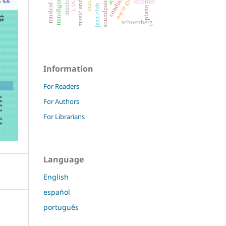
transfigured night
musical analysis
soundpainting
recorder
jazz club
piano
schoenberg
Information
For Readers
For Authors
For Librarians
Language
English
español
português