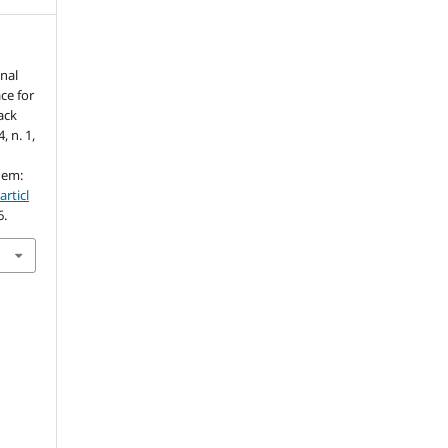
nal
ce for
ack
4, n. 1,
 em:
articl
6.