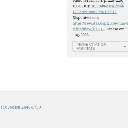
Paulo, Brasil, n. 4, p. 228–229,
1994. DOI:
10.11606/issn.2448-
1750.revmae.1994.109212
.
Disponível em:
https://revistas.usp.br/revmae/
rticle/view/109212
. Acesso em: 
aug. 2026.
MORE CITATION
FORMATS
.11606/issn.2448-1750