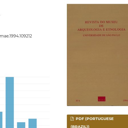
.
evmae.1994.109212
PDF (PORTUGUESE
(BRAZIL))