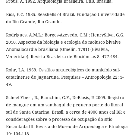
Prous, A. 1992. Arqueologia Brasileira. UnB, Brasília.
Rios, E.C. 1985. Seashells of Brazil. Fundação Universidade
do Rio Grande, Rio Grande.
Rodrigues, A.M.L.; Borges-Azevedo, C.M.; HenrySilva, G.G.
2010. Aspectos da biologia e ecologia do molusco bivalve
Anomalocardia brasiliana (Gmelin, 1791) (Bivalvia,
Veneridae). Revista Brasileira de Biociências 8: 477-484.
Rohr, J.A. 1969. Os sítios arqueológicos do município sul-
catarinense de Jaguaruna. Pesquisas – Antropologia 22: 1-
49.
Scheel-Ybert, R.; Bianchini, G.F.; DeBlasis, P. 2009. Registro
de mangue em um sambaqui de pequeno porte do litoral
sul de Santa Catarina, Brasil, a cerca de 4900 anos cal BP, e
considerações sobre o processo de ocupação do sítio
Encantada-III. Revista do Museu de Arqueologia e Etnologia
19: 104-118.