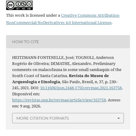
This work is licensed under a
Creative Commons Attribution-
NonCommercial-NoDerivatives 4.0 International License
.
HOW TO CITE
HEITZMANN-FONTENELLE, José; TOGNOLI, Anderson
Rogério de Oliveira; DEMATHE, Alexandro. Preliminary
comments on malacofauna in some small sambaquis of the
South Coast of Santa Catarina.
Revista do Museu de
Arqueologia e Etnologia
, São Paulo, Brasil, n. 37, p. 230–
245, 2021. DOI:
10.11606/issn.2448-1750.revmae.2021.163758
.
Disponível em:
https://revistas.usp.br/revmae/article/view/163758
. Acesso
em: 9 aug. 2026.
MORE CITATION FORMATS