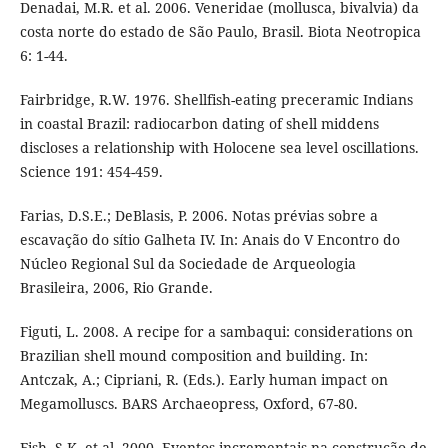
Denadai, M.R. et al. 2006. Veneridae (mollusca, bivalvia) da
costa norte do estado de São Paulo, Brasil. Biota Neotropica
6: 1-44.
Fairbridge, R.W. 1976. Shellfish-eating preceramic Indians
in coastal Brazil: radiocarbon dating of shell middens
discloses a relationship with Holocene sea level oscillations.
Science 191: 454-459.
Farias, D.S.E.; DeBlasis, P. 2006. Notas prévias sobre a
escavação do sítio Galheta IV. In: Anais do V Encontro do
Núcleo Regional Sul da Sociedade de Arqueologia
Brasileira, 2006, Rio Grande.
Figuti, L. 2008. A recipe for a sambaqui: considerations on
Brazilian shell mound composition and building. In:
Antczak, A.; Cipriani, R. (Eds.). Early human impact on
Megamolluscs. BARS Archaeopress, Oxford, 67-80.
Fish, S.K. et al. 2000. Eventos incrementais na construção de