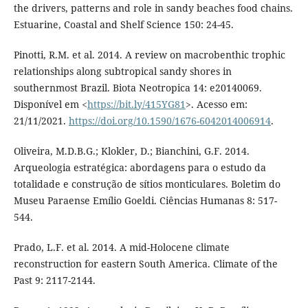
the drivers, patterns and role in sandy beaches food chains.
Estuarine, Coastal and Shelf Science 150: 24-45.
Pinotti, R.M. et al. 2014. A review on macrobenthic trophic
relationships along subtropical sandy shores in
southernmost Brazil. Biota Neotropica 14: e20140069.
Disponível em <
https://bit.ly/415YG81
>. Acesso em:
21/11/2021.
https://doi.org/10.1590/1676-6042014006914
.
Oliveira, M.D.B.G.; Klokler, D.; Bianchini, G.F. 2014.
Arqueologia estratégica: abordagens para o estudo da
totalidade e construção de sítios monticulares. Boletim do
Museu Paraense Emílio Goeldi. Ciências Humanas 8: 517-
544.
Prado, L.F. et al. 2014. A mid-Holocene climate
reconstruction for eastern South America. Climate of the
Past 9: 2117-2144.