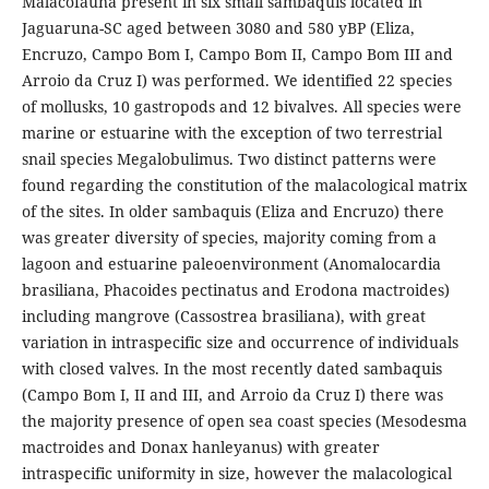
Malacofauna present in six small sambaquis located in
Jaguaruna-SC aged between 3080 and 580 yBP (Eliza,
Encruzo, Campo Bom I, Campo Bom II, Campo Bom III and
Arroio da Cruz I) was performed. We identified 22 species
of mollusks, 10 gastropods and 12 bivalves. All species were
marine or estuarine with the exception of two terrestrial
snail species Megalobulimus. Two distinct patterns were
found regarding the constitution of the malacological matrix
of the sites. In older sambaquis (Eliza and Encruzo) there
was greater diversity of species, majority coming from a
lagoon and estuarine paleoenvironment (Anomalocardia
brasiliana, Phacoides pectinatus and Erodona mactroides)
including mangrove (Cassostrea brasiliana), with great
variation in intraspecific size and occurrence of individuals
with closed valves. In the most recently dated sambaquis
(Campo Bom I, II and III, and Arroio da Cruz I) there was
the majority presence of open sea coast species (Mesodesma
mactroides and Donax hanleyanus) with greater
intraspecific uniformity in size, however the malacological