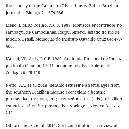
the estuary of the Cachoeira River, Ilhéus, Bahia. Brazilian
Journal of Biology 71: 679-686.
Mello, E.M.B.; Coelho, A.C.S. 1989. Moluscos encontrados no
sambaqui de Camboinhas, Itaipu, Niterói, estado do Rio de
Janeiro, Brasil. Memorias do Instituto Oswaldo Cruz 84: 477-
480.
Narchi, W.; Assis, R.C.F. 1980. Anatomia funcional de Lucina
pectinata (Gmelin, 1791) lucinidae bivalvia. Boletim de
Zoologia 5: 79-110.
Netto, S.A. et al. 2018. Benthic estuarine assemblages from
the southern Brazilian marine ecoregion: a benthic
perspective. In: Lana, P.C.; Bernardino, A.F. (Eds.). Brazilian
estuaries: a benthic perspective. Springer, New York, 177-
212.
Odebrechet, C. et al. 2014. Surf zone diatoms: a review of