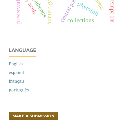
hunters gatherers
central patagonia
fatty acids
phytolith
collections
LANGUAGE
English
español
français
português
MAKE A SUBMISSION