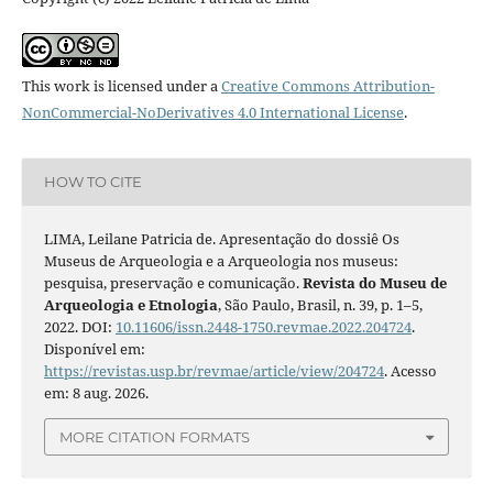
This work is licensed under a
Creative Commons Attribution-
NonCommercial-NoDerivatives 4.0 International License
.
HOW TO CITE
LIMA, Leilane Patricia de. Apresentação do dossiê Os
Museus de Arqueologia e a Arqueologia nos museus:
pesquisa, preservação e comunicação.
Revista do Museu de
Arqueologia e Etnologia
, São Paulo, Brasil, n. 39, p. 1–5,
2022. DOI:
10.11606/issn.2448-1750.revmae.2022.204724
.
Disponível em:
https://revistas.usp.br/revmae/article/view/204724
. Acesso
em: 8 aug. 2026.
MORE CITATION FORMATS