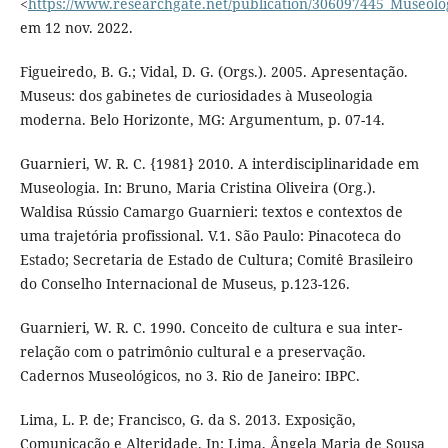
<
https://www.researchgate.net/publication/306097445_Museolo
em 12 nov. 2022.
Figueiredo, B. G.; Vidal, D. G. (Orgs.). 2005. Apresentação.
Museus: dos gabinetes de curiosidades à Museologia
moderna. Belo Horizonte, MG: Argumentum, p. 07-14.
Guarnieri, W. R. C. {1981} 2010. A interdisciplinaridade em
Museologia. In: Bruno, Maria Cristina Oliveira (Org.).
Waldisa Rússio Camargo Guarnieri: textos e contextos de
uma trajetória profissional. V.1. São Paulo: Pinacoteca do
Estado; Secretaria de Estado de Cultura; Comitê Brasileiro
do Conselho Internacional de Museus, p.123-126.
Guarnieri, W. R. C. 1990. Conceito de cultura e sua inter-
relação com o patrimônio cultural e a preservação.
Cadernos Museológicos, no 3. Rio de Janeiro: IBPC.
Lima, L. P. de; Francisco, G. da S. 2013. Exposição,
Comunicação e Alteridade. In: Lima, Ângela Maria de Sousa