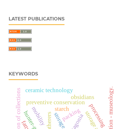
LATEST PUBLICATIONS
KEYWORDS
art education - museology.
ceramic technology
preservation of collections
obsidians
preventive conservation
processing
mobility
starch
packing
hunter-gatherers
storage areas
storage