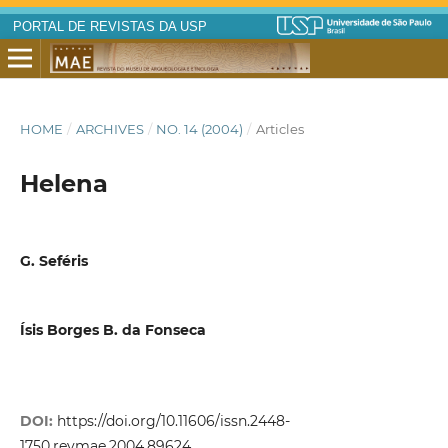
PORTAL DE REVISTAS DA USP
HOME
/
ARCHIVES
/
NO. 14 (2004)
/
Articles
Helena
G. Seféris
Ísis Borges B. da Fonseca
DOI:
https://doi.org/10.11606/issn.2448-
1750.revmae.2004.89624