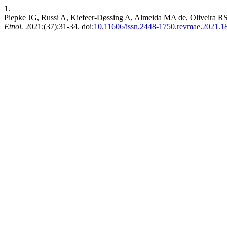
1.
Piepke JG, Russi A, Kiefeer-Døssing A, Almeida MA de, Oliveira RS 
Etnol.
2021;(37):31-34. doi:
10.11606/issn.2448-1750.revmae.2021.1