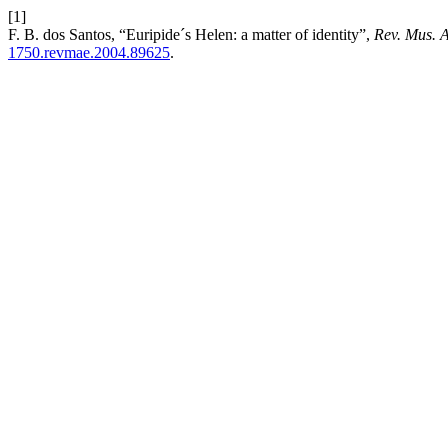
[1]
F. B. dos Santos, “Euripide´s Helen: a matter of identity”,
Rev. Mus. A
1750.revmae.2004.89625
.