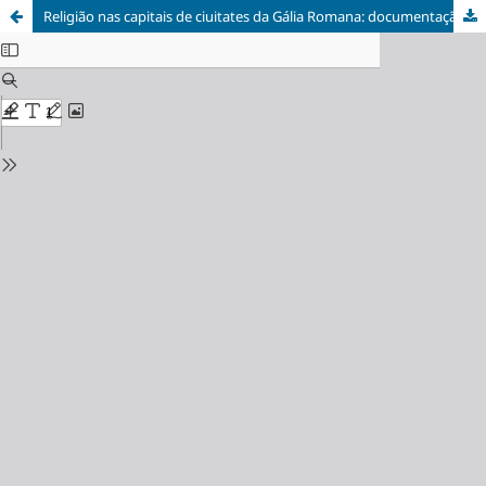
Religião nas capitais de ciuitates da Gália Romana: documentação arqueológica e teorias sociais