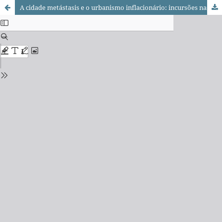
A cidade metástasis e o urbanismo inflacionário: incursões na entropia paulista