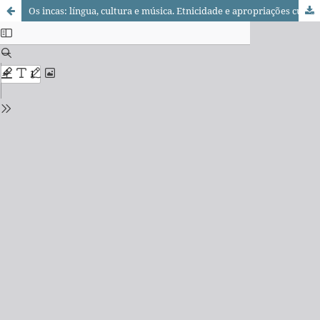
Os incas: língua, cultura e música. Etnicidade e apropriações cultural-religiosas