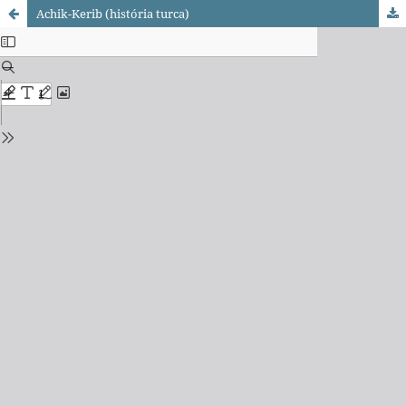
Achik-Kerib (história turca)