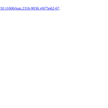
rg/10.11606/issn.2316-9036.v0i75p62-67
.