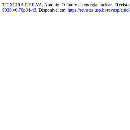
TEIXEIRA E SILVA, Antonio. O futuro da energia nuclear .
Revist
9036.v0i76p34-43
. Disponível em:
https://revistas.usp.br/revusp/arti