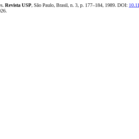
es.
Revista USP
, São Paulo, Brasil, n. 3, p. 177–184, 1989. DOI:
10.1
026.