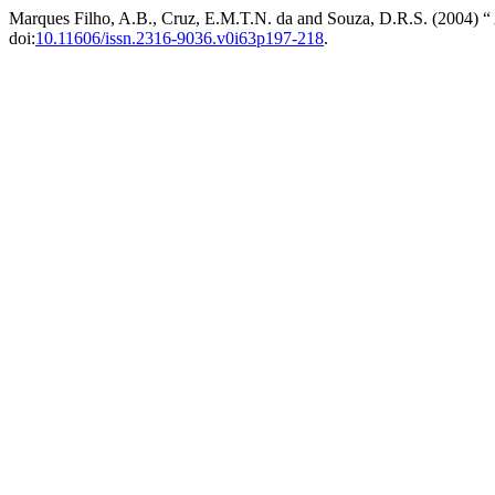
Marques Filho, A.B., Cruz, E.M.T.N. da and Souza, D.R.S. (2004) “ A
doi:
10.11606/issn.2316-9036.v0i63p197-218
.