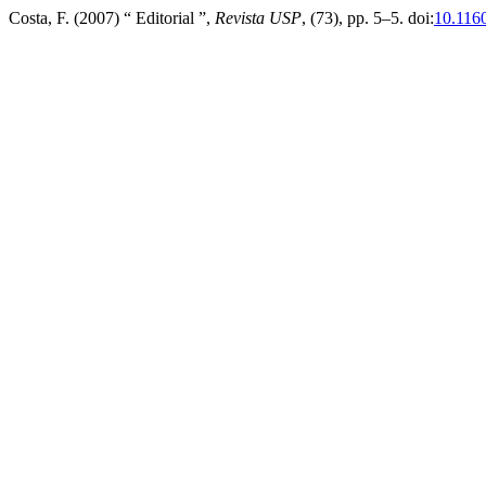
Costa, F. (2007) “ Editorial ”,
Revista USP
, (73), pp. 5–5. doi:
10.116