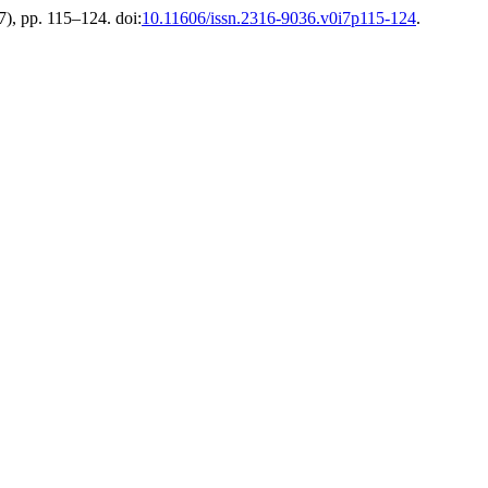
(7), pp. 115–124. doi:
10.11606/issn.2316-9036.v0i7p115-124
.