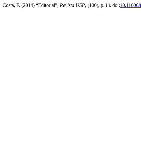
Costa, F. (2014) “Editorial”,
Revista USP
, (100), p. i-i. doi:
10.11606/