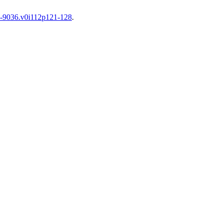
6-9036.v0i112p121-128
.