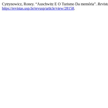
Cytrynowicz, Roney. “Auschwitz E O Turismo Da memória”.
Revis
https://revistas.usp.br/revusp/article/view/28158
.