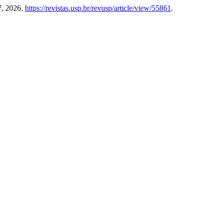
7, 2026.
https://revistas.usp.br/revusp/article/view/55861
.