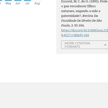
Escorel, M. C. de O. (1895). Póde
o pae reconhecer filhos
naturaes, negando a mãe a
paternidade?.
Revista Da
Faculdade De Direito De São
Paulo
,
3
, 95-104.
https://doi.org/10.11606/issn.23
8-8227.v3i0p95-104
MORE CITATION
FORMATS