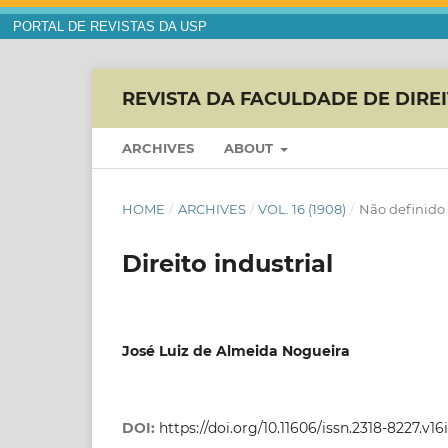
PORTAL DE REVISTAS DA USP
REVISTA DA FACULDADE DE DIRE
ARCHIVES
ABOUT
HOME
/
ARCHIVES
/
VOL. 16 (1908)
/
Não definido
Direito industrial
José Luiz de Almeida Nogueira
DOI:
https://doi.org/10.11606/issn.2318-8227.v1