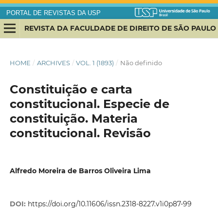
PORTAL DE REVISTAS DA USP
REVISTA DA FACULDADE DE DIREITO DE SÃO PAULO
HOME
/
ARCHIVES
/
VOL. 1 (1893)
/
Não definido
Constituição e carta
constitucional. Especie de
constituição. Materia
constitucional. Revisão
Alfredo Moreira de Barros Oliveira Lima
DOI:
https://doi.org/10.11606/issn.2318-8227.v1i0p87-99