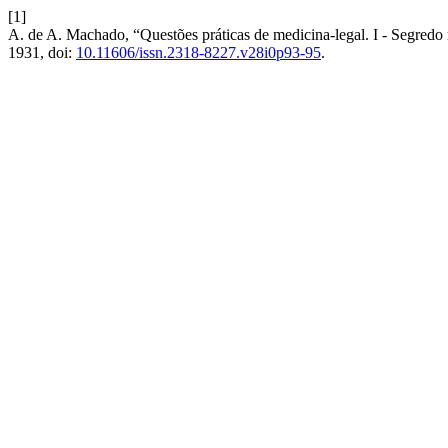
[1]
A. de A. Machado, “Questões práticas de medicina-legal. I - Segred
1931, doi:
10.11606/issn.2318-8227.v28i0p93-95
.