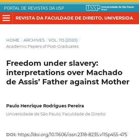
PORTAL DE REVISTAS DA USP
REVISTA DA FACULDADE DE DIREITO, UNIVERSIDADE DE SÃO PAULO
HOME
/
ARCHIVES
/
VOL. 115 (2020)
/
Academic Papers of Post-Graduates
Freedom under slavery:
interpretations over Machado
de Assis’ Father against Mother
Paulo Henrique Rodrigues Pereira
Universidade de São Paulo. Faculdade de Direito
DOI:
https://doi.org/10.11606/issn.2318-8235.v115p455-475